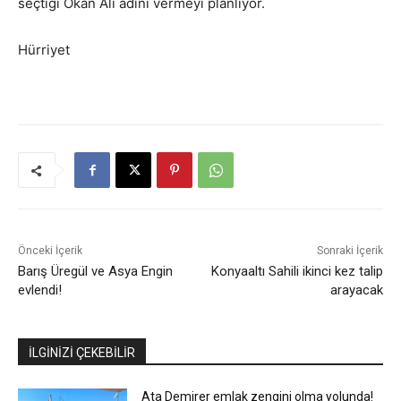
seçtiği Okan Ali adını vermeyi planlıyor.
Hürriyet
Önceki İçerik
Sonraki İçerik
Barış Üregül ve Asya Engin
Konyaaltı Sahili ikinci kez talip
evlendi!
arayacak
İLGİNİZİ ÇEKEBİLİR
Ata Demirer emlak zengini olma yolunda!