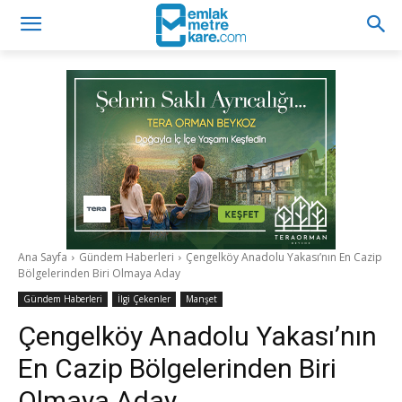
Ana Sayfa
Gündem Haberleri
Çengelköy Anadolu Yakası’nın En Cazip
Bölgelerinden Biri Olmaya Aday
Gündem Haberleri
İlgi Çekenler
Manşet
Çengelköy Anadolu Yakası’nın
En Cazip Bölgelerinden Biri
Olmaya Aday