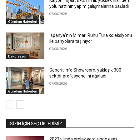
Kalyon İnşaat BAE’nin ilk yüksek hızlı demir
yolu hattının yapım çalışmalarına başladı
07/08/2026
Gündem Haberleri
İspanya’nın Mimari Ruhu Tura koleksiyonu
ile banyolara taşınıyor
07/08/2026
Dekorasyon
Geberit Info Showroom, yaklaşık 300
sektör profesyonelini ağırladı
07/08/2026
Gündem Haberleri
SIZIN İÇIN SEÇTIKLERIMIZ
2027 yılında emlak vergisinde esas