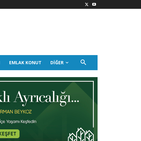
I
EMLAK KONUT
DIĞER