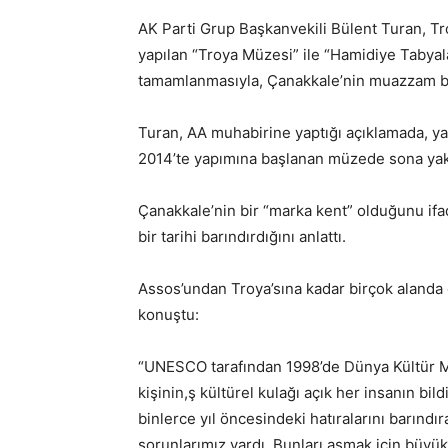
AK Parti Grup Başkanvekili Bülent Turan, Tro
yapılan “Troya Müzesi” ile “Hamidiye Tabyal
tamamlanmasıyla, Çanakkale’nin muazzam bir 
Turan, AA muhabirine yaptığı açıklamada, yakl
2014’te yapımına başlanan müzede sona yaklaş
Çanakkale’nin bir “marka kent” olduğunu ifad
bir tarihi barındırdığını anlattı.
Assos’undan Troya’sına kadar birçok alanda 
konuştu:
“UNESCO tarafından 1998’de Dünya Kültür Mir
kişinin,ş kültürel kulağı açık her insanın bild
binlerce yıl öncesindeki hatıralarını barındı
sorunlarımız vardı. Bunları aşmak için büyük