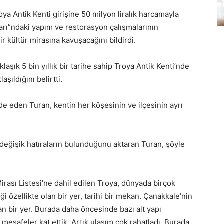
ya Antik Kenti girişine 50 milyon liralık harcamayla
arı”ndaki yapım ve restorasyon çalışmalarının
kültür mirasına kavuşacağını bildirdi.
aşık 5 bin yıllık bir tarihe sahip Troya Antik Kenti’nde
ıldığını belirtti.
e eden Turan, kentin her köşesinin ve ilçesinin ayrı
değişik hatıraların bulunduğunu aktaran Turan, şöyle
ası Listesi’ne dahil edilen Troya, dünyada birçok
iği özellikte olan bir yer, tarihi bir mekan. Çanakkale’nin
ran bir yer. Burada daha öncesinde bazı alt yapı
 mesafeler kat ettik. Artık ulaşım çok rahatladı. Burada