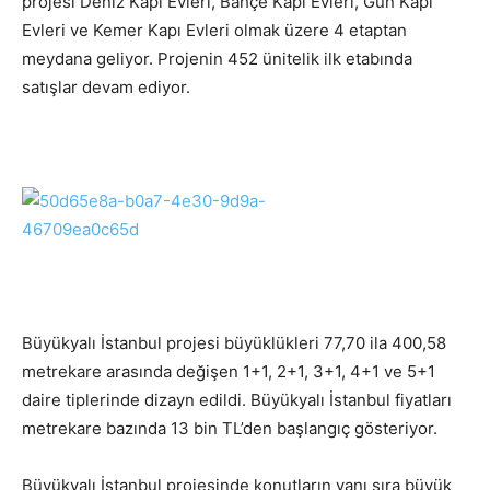
projesi Deniz Kapı Evleri, Bahçe Kapı Evleri, Gün Kapı
Evleri ve Kemer Kapı Evleri olmak üzere 4 etaptan
meydana geliyor. Projenin 452 ünitelik ilk etabında
satışlar devam ediyor.
Büyükyalı İstanbul projesi büyüklükleri 77,70 ila 400,58
metrekare arasında değişen 1+1, 2+1, 3+1, 4+1 ve 5+1
daire tiplerinde dizayn edildi. Büyükyalı İstanbul fiyatları
metrekare bazında 13 bin TL’den başlangıç gösteriyor.
Büyükyalı İstanbul projesinde konutların yanı sıra büyük