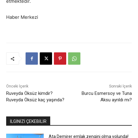
etmektedir.
Haber Merkezi
Önceki İçerik
Sonraki İçerik
Ruveyda Öksüz kimdir?
Burcu Esmersoy ve Tuna
Ruveyda Öksüz kaç yaşında?
Aksu ayrıldı mı?
İLGİNİZİ ÇEKEBİLİR
Ata Demirer emlak zengini olma yolunda!