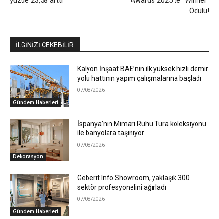
yüzde 23,58 arttı
Awards 2025’te “Winner”
Ödülü!
İLGİNİZİ ÇEKEBİLİR
Kalyon İnşaat BAE’nin ilk yüksek hızlı demir
yolu hattının yapım çalışmalarına başladı
07/08/2026
Gündem Haberleri
İspanya’nın Mimari Ruhu Tura koleksiyonu
ile banyolara taşınıyor
07/08/2026
Dekorasyon
Geberit Info Showroom, yaklaşık 300
sektör profesyonelini ağırladı
07/08/2026
Gündem Haberleri