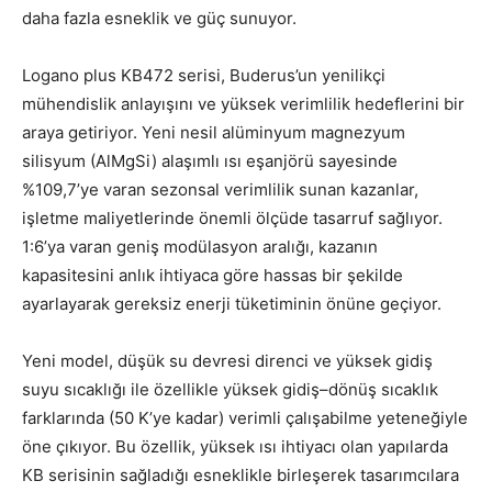
daha fazla esneklik ve güç sunuyor.
Logano plus KB472 serisi, Buderus’un yenilikçi
mühendislik anlayışını ve yüksek verimlilik hedeflerini bir
araya getiriyor. Yeni nesil alüminyum magnezyum
silisyum (AlMgSi) alaşımlı ısı eşanjörü sayesinde
%109,7’ye varan sezonsal verimlilik sunan kazanlar,
işletme maliyetlerinde önemli ölçüde tasarruf sağlıyor.
1:6’ya varan geniş modülasyon aralığı, kazanın
kapasitesini anlık ihtiyaca göre hassas bir şekilde
ayarlayarak gereksiz enerji tüketiminin önüne geçiyor.
Yeni model, düşük su devresi direnci ve yüksek gidiş
suyu sıcaklığı ile özellikle yüksek gidiş–dönüş sıcaklık
farklarında (50 K’ye kadar) verimli çalışabilme yeteneğiyle
öne çıkıyor. Bu özellik, yüksek ısı ihtiyacı olan yapılarda
KB serisinin sağladığı esneklikle birleşerek tasarımcılara