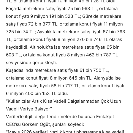
TL, ortalama konut fiyatı 10 milyon 49 bin 28 TL oldu.
Foça’da metrekare satış fiyatı 75 bin 963 TL, ortalama
konut fiyatı 9 milyon 191 bin 523 TL; Güre’de metrekare
satış fiyatı 72 bin 377 TL, ortalama konut fiyatı 11 milyon
725 bin 74 TL; Ayvalık’ta metrekare satış fiyatı 67 bin 793
TL, ortalama konut fiyatı 8 milyon 270 bin 746 TL olarak
kaydedildi. Altınoluk’ta ise metrekare satış fiyatı 65 bin
603 TL, ortalama konut fiyatı 8 milyon 462 bin 787 TL
seviyesinde gerçekleşti.
Kuşadası’nda metrekare satış fiyatı 61 bin 750 TL,
ortalama konut fiyatı 8 milyon 645 bin TL; Alanya’da ise
metrekare satış fiyatı 58 bin 717 TL, ortalama konut fiyatı
6 milyon 400 bin 153 TL oldu.
“Kullanıcılar Artık Kısa Vadeli Dalgalanmadan Çok Uzun
Vadeli Veriye Bakıyor”
Verilerle ilgili değerlendirmelerde bulunan Emlakjet
CEO’su Görkem Öğüt, şunları söyledi:
“Mayıs 2026 verileri, yazlık konut piyasasında kısa vadeli