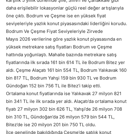
karşılık 5 yıllık dönemde Şile, Silivri ve Çanakkale gibi
daha erişilebilir lokasyonlar güçlü reel değer artışlarıyla
öne çıktı. Bodrum ve Çeşme ise en yüksek fiyat
seviyeleriyle yazlık konut piyasasındaki liderliğini korudu.
Bodrum Ve Çeşme Fiyat Seviyeleriyle Zirvede
Mayıs 2026 verilerine göre yazlık konut piyasasında en
yüksek metrekare satış fiyatları Bodrum ve Çeşme
hattında yoğunlaştı. Mahalle bazında metrekare satış
fiyatlarında ilk sırada 161 bin 614 TL ile Bodrum Bitez yer
aldı. Çeşme Alaçatı 161 bin 554 TL, Bodrum Yalıkavak 160
bin 817 TL, Bodrum Yahşi 159 bin 930 TL ve Bodrum
Gündoğan 152 bin 756 TL ile Bitez’i takip etti.
Ortalama konut fiyatlarında ise Yalıkavak 27 milyon 821
bin 341 TL ile ilk sırada yer aldı. Alaçatı’da ortalama konut
fiyatı 27 milyon 302 bin 626 TL, Yahşi’de 26 milyon 708
bin 310 TL, Gündoğan’da 26 milyon 579 bin 544 TL,
Bitez’de ise 20 milyon 201 bin 750 TL oldu.
İlçe genelinde bakıldığında Çeşme’de satılık konut