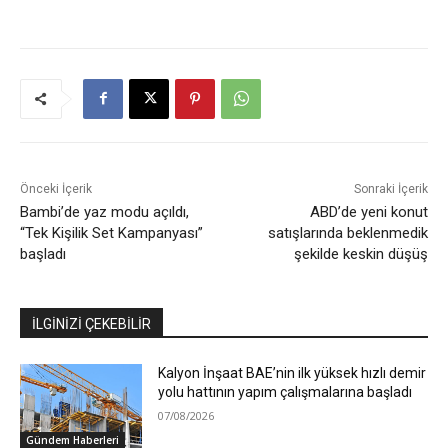
Önceki İçerik
Sonraki İçerik
Bambi’de yaz modu açıldı,
ABD’de yeni konut
“Tek Kişilik Set Kampanyası”
satışlarında beklenmedik
başladı
şekilde keskin düşüş
İLGİNİZİ ÇEKEBİLİR
Kalyon İnşaat BAE’nin ilk yüksek hızlı demir
yolu hattının yapım çalışmalarına başladı
07/08/2026
Gündem Haberleri