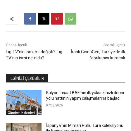
Önceki İçerik
Sonraki İçerik
Lig TV’nin ismi mi değişti? Lig
İranlı CinnaGen, Türkiye’de ilk
TV’nin ismi ne oldu?
fabrikasını kuracak
İLGİNİZİ ÇEKEBİLİR
Kalyon İnşaat BAE’nin ilk yüksek hızlı demir
yolu hattının yapım çalışmalarına başladı
07/08/2026
Gündem Haberleri
İspanya’nın Mimari Ruhu Tura koleksiyonu
ile banyolara taşınıyor