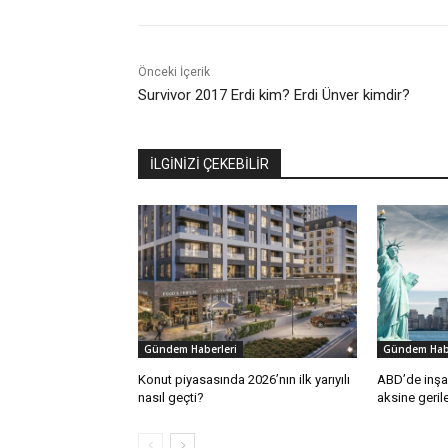
Önceki İçerik
Survivor 2017 Erdi kim? Erdi Ünver kimdir?
İLGİNİZİ ÇEKEBİLİR
Gündem Haberleri
Gündem Habe
Konut piyasasında 2026’nın ilk yarıyılı
ABD’de inşaa
nasıl geçti?
aksine geril