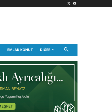
I
EMLAK KONUT
DIĞER