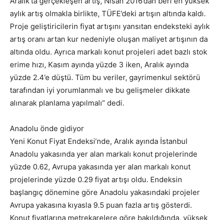
Aralık’ta gerçekleşen artış, Nisan 2016’dan beri en yüksek
aylık artış olmakla birlikte, TÜFE’deki artışın altında kaldı.
Proje geliştiricilerin fiyat artışını yansıtan endeksteki aylık
artış oranı artan kur nedeniyle oluşan maliyet artışının da
altında oldu. Ayrıca markalı konut projeleri adet bazlı stok
erime hızı, Kasım ayında yüzde 3 iken, Aralık ayında
yüzde 2.4’e düştü. Tüm bu veriler, gayrimenkul sektörü
tarafından iyi yorumlanmalı ve bu gelişmeler dikkate
alınarak planlama yapılmalı” dedi.
Anadolu önde gidiyor
Yeni Konut Fiyat Endeksi’nde, Aralık ayında İstanbul
Anadolu yakasında yer alan markalı konut projelerinde
yüzde 0.62, Avrupa yakasında yer alan markalı konut
projelerinde yüzde 0.29 fiyat artışı oldu. Endeksin
başlangıç dönemine göre Anadolu yakasındaki projeler
Avrupa yakasına kıyasla 9.5 puan fazla artış gösterdi.
Konut fiyatlarına metrekarelere göre bakıldığında, yüksek