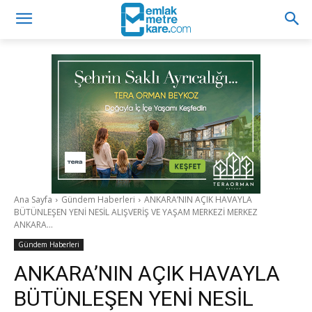
Ana Sayfa
Gündem Haberleri
ANKARA’NIN AÇIK HAVAYLA
BÜTÜNLEŞEN YENİ NESİL ALIŞVERİŞ VE YAŞAM MERKEZİ MERKEZ
ANKARA...
Gündem Haberleri
ANKARA’NIN AÇIK HAVAYLA
BÜTÜNLEŞEN YENİ NESİL