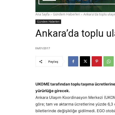
Ana Sayfa
Gündem Haberleri
Ankara'da toplu ulaş
Gündem Haberleri
Ankara’da toplu 
06/01/2017
Paylaş
UKOME tarafından toplu taşıma ücretlerine
yürürlüğe girecek.
Ankara Ulaşım Koordinasyon Merkezi (UKOME)
göre; tam ve aktarma ücretlerine yüzde 6,3
biletlerinde değişikliğe gidilmedi. EGO otob