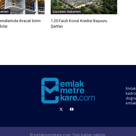
rleri
Gündem Haberleri
melerinde ihracat birim
1.20 Faizli Konut Kredisi Başvuru
dolar
Şartları
Emlak
kadro
doğru 
emlak
© emlakmetrekare.com. Tüm hakları saklıdır.