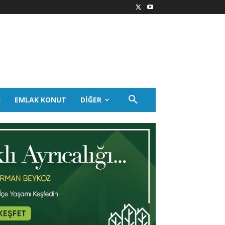
I
EMLAK KONUT
DIĞER