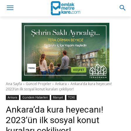
Ana Sayfa
Güncel Projeler
Ankara
Ankara’da kura heyecanı!
2023’ün ilk sosyal konut kuraları çekiliyor!
Ankara
Gündem Haberleri
Manşet
TOKİ
Ankara’da kura heyecanı!
2023’ün ilk sosyal konut
kuraları çekiliyor!